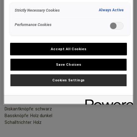
Strictly Necessary Cookies
Always Active
Performance Cookies
Accept All Cookies
DETAILS
Save Choices
346/18 Luxus oder Solist
Gehäuse: Palisander
Cookies Settings
Lack: matt lackiert
Zierleiste: aus
Balgaußenfarbe: braun
Balgpapier: Nr. 15
Diskantknöpfe: schwarz
Bassknöpfe: Holz dunkel
Schalltrichter: Holz